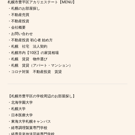
札幌市豊平区アカリエステート【MENU】
・
札幌のお部屋探し
・
不動産売買
・
不動産投資
・
会社概要
・
お問い合わせ
・
不動産投資 初心者 始め方
・
札幌 社宅 法人契約
・
札幌市内【10区】の家賃相場
・
札幌 賃貸 物件選び
・
札幌 賃貸（アパート・マンション）
・
コロナ対策 不動産投資 賃貸
【札幌市豊平区の学校周辺のお部屋探し】
・
北海学園大学
・
札幌大学
・
日本医療大学
・
東海大学札幌キャンパス
・
経専調理製菓専門学校
・
経専音楽放送芸術専門学校