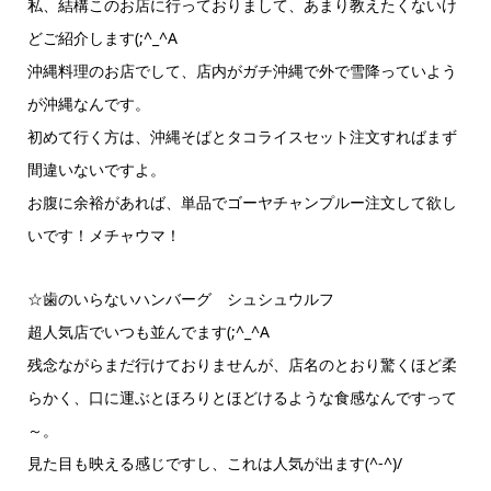
私、結構このお店に行っておりまして、あまり教えたくないけ
どご紹介します(;^_^A
沖縄料理のお店でして、店内がガチ沖縄で外で雪降っていよう
が沖縄なんです。
初めて行く方は、沖縄そばとタコライスセット注文すればまず
間違いないですよ。
お腹に余裕があれば、単品でゴーヤチャンプルー注文して欲し
いです！メチャウマ！
☆歯のいらないハンバーグ シュシュウルフ
超人気店でいつも並んでます(;^_^A
残念ながらまだ行けておりませんが、店名のとおり驚くほど柔
らかく、口に運ぶとほろりとほどけるような食感なんですって
～。
見た目も映える感じですし、これは人気が出ます(^-^)/